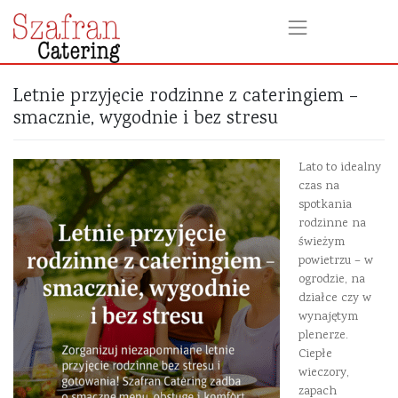
Letnie przyjęcie rodzinne z cateringiem –
smacznie, wygodnie i bez stresu
Lato to idealny
czas na
spotkania
rodzinne na
świeżym
powietrzu – w
ogrodzie, na
działce czy w
wynajętym
plenerze.
Ciepłe
wieczory,
zapach