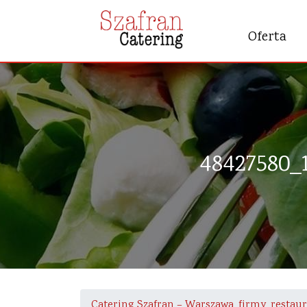
Oferta
48427580_
Catering Szafran – Warszawa, firmy, restau