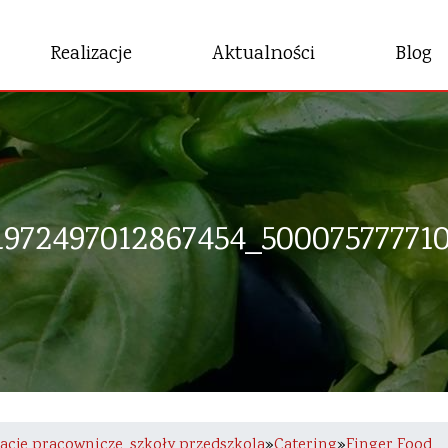
Realizacje
Aktualności
Blog
1972497012867454_50007577771
racje pracownicze, szkoły przedszkola
»
Catering
»
Finger Food