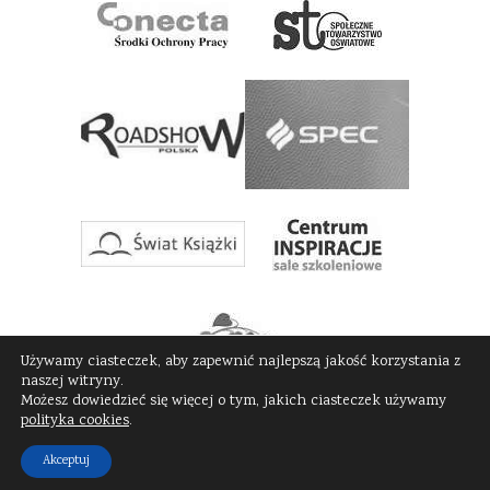
Używamy ciasteczek, aby zapewnić najlepszą jakość korzystania z
naszej witryny.
Możesz dowiedzieć się więcej o tym, jakich ciasteczek używamy
polityka cookies
.
© 2026
Catering Szafran - Warszawa, firmy, restauracje pracownicze, szkoły
Akceptuj
przedszkola
- Designed by
Know-line